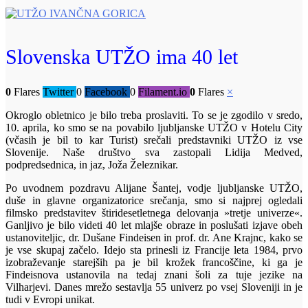
Slovenska UTŽO ima 40 let
0
Flares
Twitter
0
Facebook
0
Filament.io
0
Flares
×
Okroglo obletnico je bilo treba proslaviti. To se je zgodilo v sredo,
10. aprila, ko smo se na povabilo ljubljanske UTŽO v Hotelu City
(včasih je bil to kar Turist) srečali predstavniki UTŽO iz vse
Slovenije. Naše društvo sva zastopali Lidija Medved,
podpredsednica, in jaz, Joža Železnikar.
Po uvodnem pozdravu Alijane Šantej, vodje ljubljanske UTŽO,
duše in glavne organizatorice srečanja, smo si najprej ogledali
filmsko predstavitev štiridesetletnega delovanja »tretje univerze«.
Ganljivo je bilo videti 40 let mlajše obraze in poslušati izjave obeh
ustanoviteljic, dr. Dušane Findeisen in prof. dr. Ane Krajnc, kako se
je vse skupaj začelo. Idejo sta prinesli iz Francije leta 1984, prvo
izobraževanje starejših pa je bil krožek francoščine, ki ga je
Findeisnova ustanovila na tedaj znani šoli za tuje jezike na
Vilharjevi. Danes mrežo sestavlja 55 univerz po vsej Sloveniji in je
tudi v Evropi unikat.