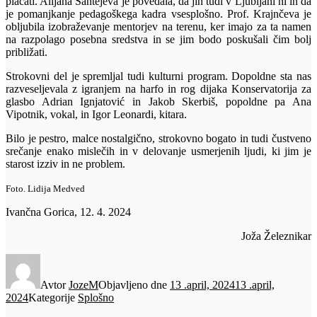
plačati. Alijana Šantejeva je povedala, da jih tudi v Ljubljani ni in da
je pomanjkanje pedagoškega kadra vsesplošno. Prof. Krajnčeva je
obljubila izobraževanje mentorjev na terenu, ker imajo za ta namen
na razpolago posebna sredstva in se jim bodo poskušali čim bolj
približati.
Strokovni del je spremljal tudi kulturni program. Dopoldne sta nas
razveseljevala z igranjem na harfo in rog dijaka Konservatorija za
glasbo Adrian Ignjatović in Jakob Skerbiš, popoldne pa Ana
Vipotnik, vokal, in Igor Leonardi, kitara.
Bilo je pestro, malce nostalgično, strokovno bogato in tudi čustveno
srečanje enako mislečih in v delovanje usmerjenih ljudi, ki jim je
starost izziv in ne problem.
Foto. Lidija Medved
Ivančna Gorica, 12. 4. 2024
Joža Železnikar
Avtor
JozeM
Objavljeno dne
13 .april, 2024
13 .april,
2024
Kategorije
Splošno