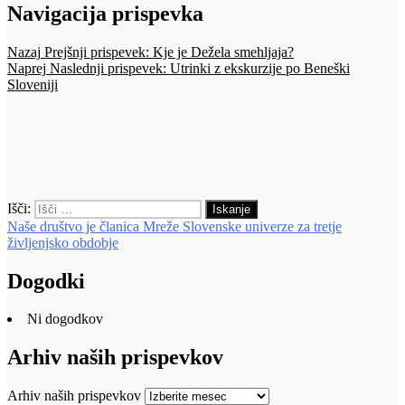
Navigacija prispevka
Nazaj
Prejšnji prispevek:
Kje je Dežela smehljaja?
Naprej
Naslednji prispevek:
Utrinki z ekskurzije po Beneški
Sloveniji
Išči:
Iskanje
Naše društvo je članica Mreže Slovenske univerze za tretje
življenjsko obdobje
Dogodki
Ni dogodkov
Arhiv naših prispevkov
Arhiv naših prispevkov