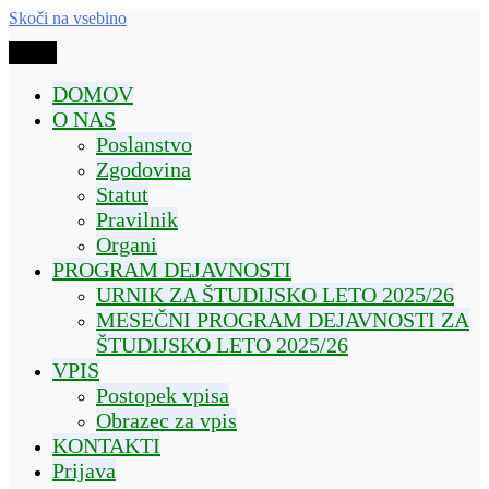
Skoči na vsebino
Meni
UTŽO IVANČNA GORICA
DRUŠTVO UNIVERZA ZA TRETJE
DOMOV
ŽIVLJENJSKO OBDOBJE IVANČNA GORICA
O NAS
Poslanstvo
Zgodovina
Statut
Pravilnik
Organi
PROGRAM DEJAVNOSTI
URNIK ZA ŠTUDIJSKO LETO 2025/26
MESEČNI PROGRAM DEJAVNOSTI ZA
ŠTUDIJSKO LETO 2025/26
VPIS
Postopek vpisa
Obrazec za vpis
KONTAKTI
Prijava