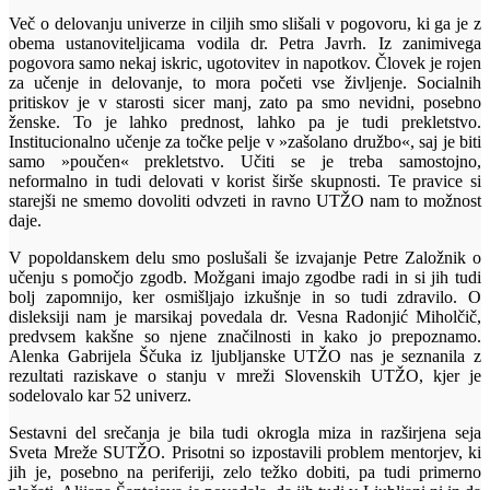
Več o delovanju univerze in ciljih smo slišali v pogovoru, ki ga je z
obema ustanoviteljicama vodila dr. Petra Javrh. Iz zanimivega
pogovora samo nekaj iskric, ugotovitev in napotkov. Človek je rojen
za učenje in delovanje, to mora početi vse življenje. Socialnih
pritiskov je v starosti sicer manj, zato pa smo nevidni, posebno
ženske. To je lahko prednost, lahko pa je tudi prekletstvo.
Institucionalno učenje za točke pelje v »zašolano družbo«, saj je biti
samo »poučen« prekletstvo. Učiti se je treba samostojno,
neformalno in tudi delovati v korist širše skupnosti. Te pravice si
starejši ne smemo dovoliti odvzeti in ravno UTŽO nam to možnost
daje.
V popoldanskem delu smo poslušali še izvajanje Petre Založnik o
učenju s pomočjo zgodb. Možgani imajo zgodbe radi in si jih tudi
bolj zapomnijo, ker osmišljajo izkušnje in so tudi zdravilo. O
disleksiji nam je marsikaj povedala dr. Vesna Radonjić Miholčič,
predvsem kakšne so njene značilnosti in kako jo prepoznamo.
Alenka Gabrijela Ščuka iz ljubljanske UTŽO nas je seznanila z
rezultati raziskave o stanju v mreži Slovenskih UTŽO, kjer je
sodelovalo kar 52 univerz.
Sestavni del srečanja je bila tudi okrogla miza in razširjena seja
Sveta Mreže SUTŽO. Prisotni so izpostavili problem mentorjev, ki
jih je, posebno na periferiji, zelo težko dobiti, pa tudi primerno