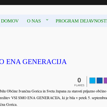
LJENJSKO OBDOBJE IVANČNA GORICA
DOMOV
O NAS
PROGRAM DEJAVNOST
I SMO ENA GENERACIJA
0
FLARES
ilu Občine Ivančna Gorica in Sveta župana za starosti prijazno občino
prireditev VSI SMO ENA GENERACIJA, ki je bila v petek 5. septembra
nčna Gorica.