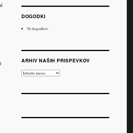
al
DOGODKI
Ni dogodkov
ARHIV NAŠIH PRISPEVKOV
i
Arhiv
naših
prispevkov