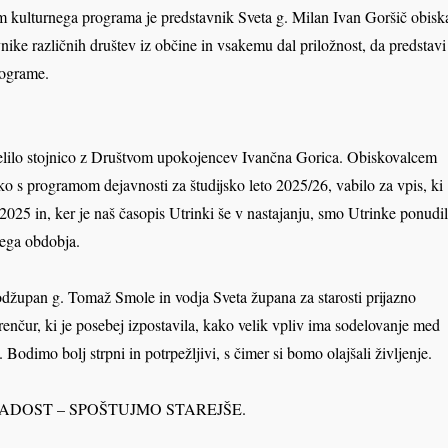
 kulturnega programa je predstavnik Sveta g. Milan Ivan Goršič obisk
nike različnih društev iz občine in vsakemu dal priložnost, da predstavi
rograme.
delilo stojnico z Društvom upokojencev Ivančna Gorica. Obiskovalcem
o s programom dejavnosti za študijsko leto 2025/26, vabilo za vpis, ki
025 in, ker je naš časopis Utrinki še v nastajanju, smo Utrinke ponudil
kega obdobja.
odžupan g. Tomaž Smole in vodja Sveta župana za starosti prijazno
enčur, ki je posebej izpostavila, kako velik vpliv ima sodelovanje med
. Bodimo bolj strpni in potrpežljivi, s čimer si bomo olajšali življenje.
ADOST – SPOŠTUJMO STAREJŠE.