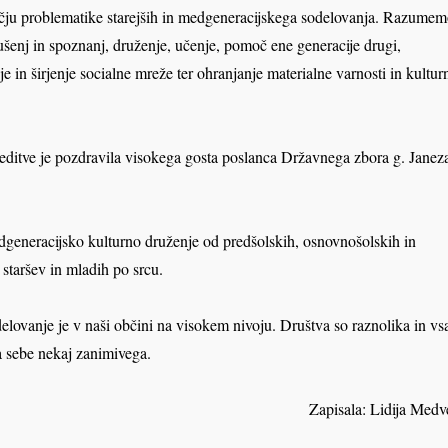
očju problematike starejših in medgeneracijskega sodelovanja. Razume
ušenj in spoznanj, druženje, učenje, pomoč ene generacije drugi,
je in širjenje socialne mreže ter ohranjanje materialne varnosti in kultur
editve je pozdravila visokega gosta poslanca Državnega zbora g. Janez
dgeneracijsko kulturno druženje od predšolskih, osnovnošolskih in
 staršev in mladih po srcu.
lovanje je v naši občini na visokem nivoju. Društva so raznolika in vs
a sebe nekaj zanimivega.
Zapisala: Lidija Medv