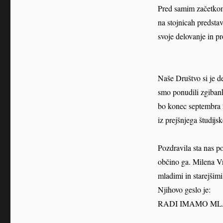
Pred samim začetkom
na stojnicah predstav
svoje delovanje in p
Naše Društvo si je 
smo ponudili zgibank
bo konec septembra 2
iz prejšnjega študijs
Pozdravila sta nas p
občino ga. Milena Vr
mladimi in starejšimi
Njihovo geslo je:
RADI IMAMO ML