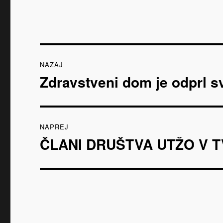
Navigacija
NAZAJ
prispevka
Zdravstveni dom je odprl s
Prejšnji
prispevek:
NAPREJ
ČLANI DRUŠTVA UTŽO V TV
Naslednji
prispevek: