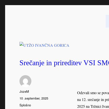
UTŽO IVANČNA GORICA
DRUŠTVO UNIVERZA ZA TRETJE ŽIV
Srečanje in prireditev VS
Avtor
JozeM
Odzvali smo se povab
Objavljeno
10 .september, 2025
na 12. srečanje in 
dne
Kategorije
Splošno
2025 na Tržnici Iva