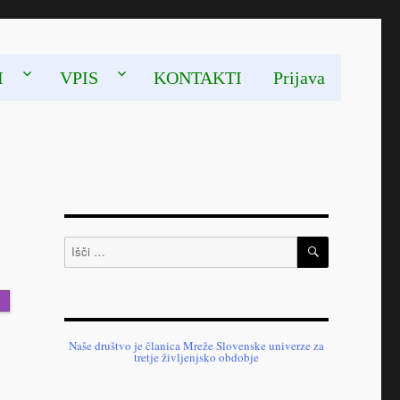
I
VPIS
KONTAKTI
Prijava
ISKANJE
Išči:
Naše društvo je članica Mreže Slovenske univerze za
tretje življenjsko obdobje