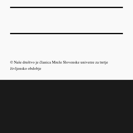
prispevkov
© Naše društvo je članica Mreže Slovenske univerze za tretje
življensko obdobje