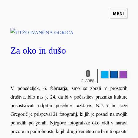
MENI
UTŽO IVANČNA GORICA
Za oko in dušo
0
FLARES
V ponedeljek, 6. februarja, smo se zbrali v prostorih
društva, bilo nas je 24, da bi v počastitev praznika kulture
prisostvovali odprtju posebne razstave. Naš član Jože
Gregorič je prispeval 21 fotografij, ki jih je posnel na svojih
pohodih po gorah. Njegovo fotografsko oko vidi v naravi
prizore in podrobnosti, ki jih drugi verjetno ne bi niti opazili.