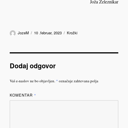
Joža Železnikar
Avtor
Objavljeno
Kategorije
JozeM
10 .februar, 2023
Krožki
dne
Dodaj odgovor
Vaš e-naslov ne bo objavljen.
*
označuje zahtevana polja
KOMENTAR
*