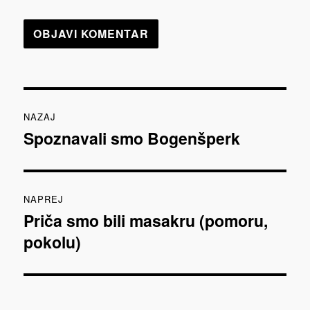
Navigacija
NAZAJ
prispevka
Spoznavali smo Bogenšperk
Prejšnji
prispevek:
NAPREJ
Priča smo bili masakru (pomoru,
Naslednji
pokolu)
prispevek: