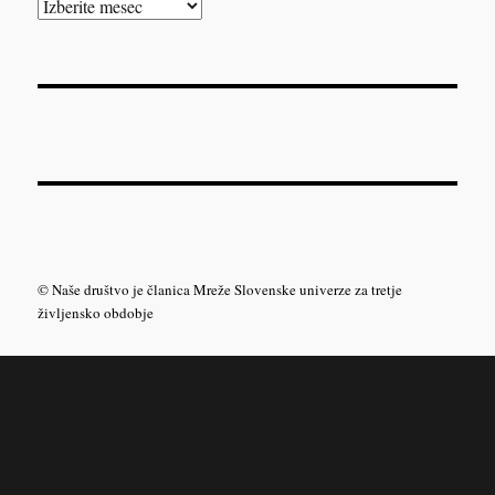
Arhiv
naših
prispevkov
© Naše društvo je članica Mreže Slovenske univerze za tretje
življensko obdobje