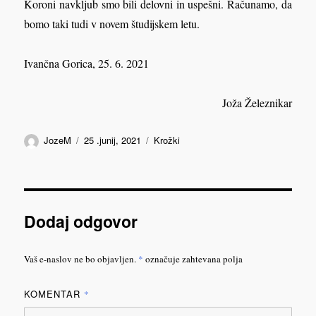
Koroni navkljub smo bili delovni in uspešni. Računamo, da
bomo taki tudi v novem študijskem letu.
Ivančna Gorica, 25. 6. 2021
Joža Železnikar
Avtor
Objavljeno
Kategorije
JozeM
25 .junij, 2021
Krožki
dne
Dodaj odgovor
Vaš e-naslov ne bo objavljen.
*
označuje zahtevana polja
KOMENTAR
*