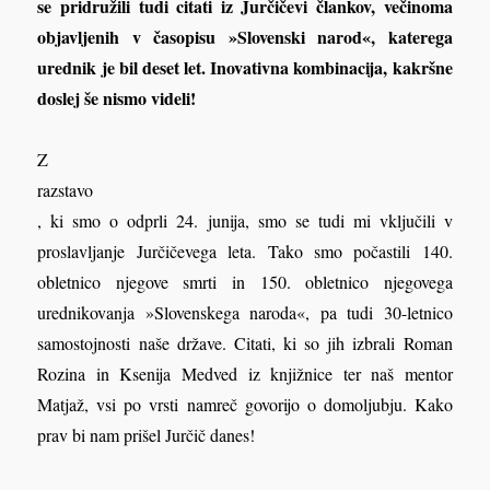
se pridružili tudi citati iz Jurčičevi člankov, večinoma
objavljenih v časopisu »Slovenski narod«, katerega
urednik je bil deset let. Inovativna kombinacija, kakršne
doslej še nismo videli!
Z
razstavo
, ki smo o odprli 24. junija, smo se tudi mi vključili v
proslavljanje Jurčičevega leta. Tako smo počastili 140.
obletnico njegove smrti in 150. obletnico njegovega
urednikovanja »Slovenskega naroda«, pa tudi 30-letnico
samostojnosti naše države. Citati, ki so jih izbrali Roman
Rozina in Ksenija Medved iz knjižnice ter naš mentor
Matjaž, vsi po vrsti namreč govorijo o domoljubju. Kako
prav bi nam prišel Jurčič danes!