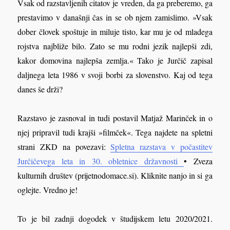
Vsak od razstavljenih citatov je vreden, da ga preberemo, ga
prestavimo v današnji čas in se ob njem zamislimo. »Vsak
dober človek spoštuje in miluje tisto, kar mu je od mladega
rojstva najbliže bilo. Zato se mu rodni jezik najlepši zdi,
kakor domovina najlepša zemlja.« Tako je Jurčič zapisal
daljnega leta 1986 v svoji borbi za slovenstvo. Kaj od tega
danes še drži?
Razstavo je zasnoval in tudi postavil Matjaž Marinček in o
njej pripravil tudi krajši »filmček«. Tega najdete na spletni
strani ZKD na povezavi:
Spletna razstava v počastitev
Jurčičevega leta in 30. obletnice državnosti
• Zveza
kulturnih društev (prijetnodomace.si). Kliknite nanjo in si ga
oglejte. Vredno je!
To je bil zadnji dogodek v študijskem letu 2020/2021.