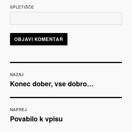
SPLETIŠČE
Navigacija
NAZAJ
prispevka
Konec dober, vse dobro…
Prejšnji
prispevek:
NAPREJ
Povabilo k vpisu
Naslednji
prispevek: