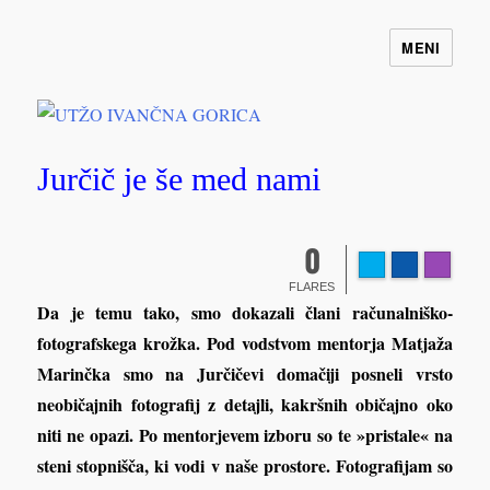
MENI
UTŽO IVANČNA GORICA
Jurčič je še med nami
0
FLARES
Da je temu tako, smo dokazali člani računalniško-
fotografskega krožka. Pod vodstvom mentorja Matjaža
Marinčka smo na Jurčičevi domačiji posneli vrsto
neobičajnih fotografij z detajli, kakršnih običajno oko
niti ne opazi. Po mentorjevem izboru so te »pristale« na
steni stopnišča, ki vodi v naše prostore. Fotografijam so